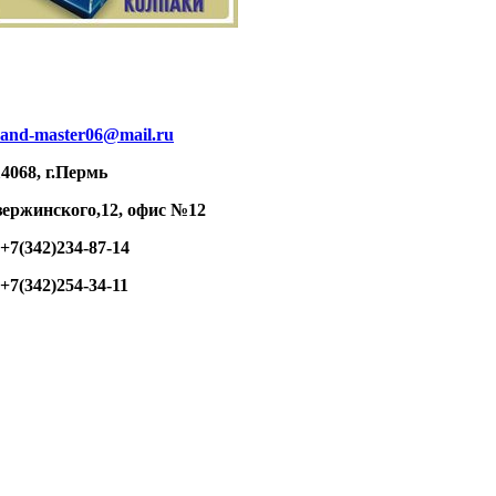
rand-master06@mail.ru
4068, г.Пермь
зержинского,12,
офис №12
 +7(342)234-87-14
 +7(342)254-34-11