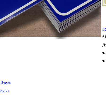
g
61
Д
т.
т.
в Перми
дио.ру